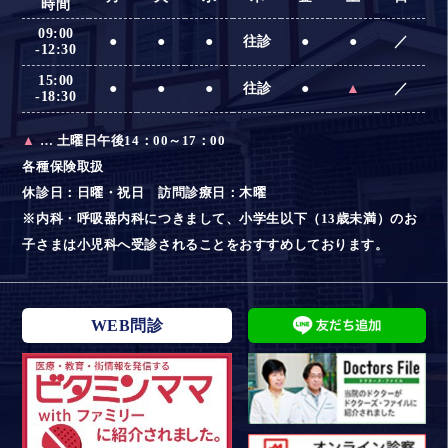
時間
09:00
●
●
●
往診
●
●
／
-12:30
15:00
●
●
●
往診
●
▲
／
-18:30
▲
… 土曜日午後14：00～17：00
各種保険取扱
休診日：日曜・祝日 訪問診療日：木曜
※内科・呼吸器内科につきまして、小学生以下（13歳未満）のお
子さまは小児科へ受診されることをおすすめしております。
WEB問診