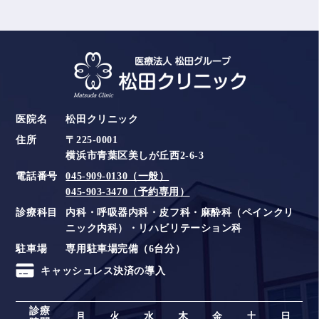
医院名
松田クリニック
住所
〒225-0001
横浜市青葉区美しが丘西2-6-3
電話番号
045-909-0130（一般）
045-903-3470（予約専用）
診療科目
内科・呼吸器内科・皮フ科・麻酔科（ペインクリ
ニック内科）・リハビリテーション科
駐車場
専用駐車場完備（6台分）
キャッシュレス決済の導入
診療
月
火
水
木
金
土
日