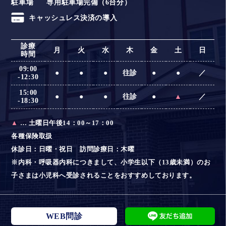
駐車場
専用駐車場完備（6台分）
キャッシュレス決済の導入
診療
月
火
水
木
金
土
日
時間
09:00
●
●
●
往診
●
●
／
-12:30
15:00
●
●
●
往診
●
▲
／
-18:30
▲
… 土曜日午後14：00～17：00
各種保険取扱
休診日：日曜・祝日 訪問診療日：木曜
※内科・呼吸器内科につきまして、小学生以下（13歳未満）のお
子さまは小児科へ受診されることをおすすめしております。
WEB問診